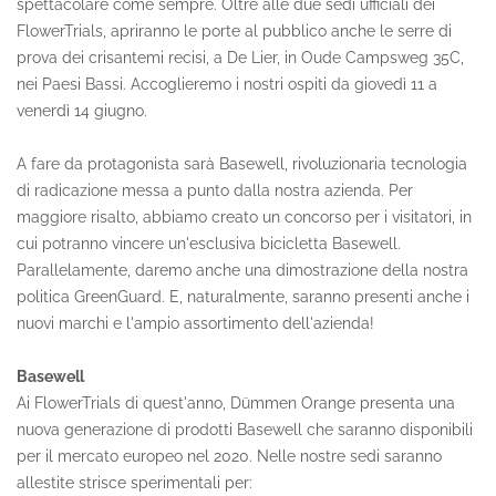
spettacolare come sempre. Oltre alle due sedi ufficiali dei
FlowerTrials, apriranno le porte al pubblico anche le serre di
prova dei crisantemi recisi, a De Lier, in Oude Campsweg 35C,
nei Paesi Bassi. Accoglieremo i nostri ospiti da giovedì 11 a
venerdì 14 giugno.
A fare da protagonista sarà Basewell, rivoluzionaria tecnologia
di radicazione messa a punto dalla nostra azienda. Per
maggiore risalto, abbiamo creato un concorso per i visitatori, in
cui potranno vincere un'esclusiva bicicletta Basewell.
Parallelamente, daremo anche una dimostrazione della nostra
politica GreenGuard. E, naturalmente, saranno presenti anche i
nuovi marchi e l'ampio assortimento dell'azienda!
Basewell
Ai FlowerTrials di quest'anno, Dümmen Orange presenta una
nuova generazione di prodotti Basewell che saranno disponibili
per il mercato europeo nel 2020. Nelle nostre sedi saranno
allestite strisce sperimentali per: