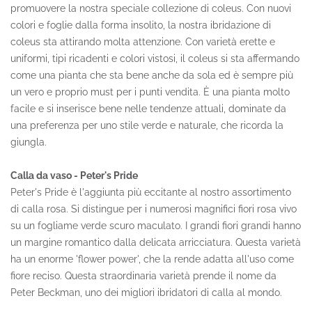
promuovere la nostra speciale collezione di coleus. Con nuovi
colori e foglie dalla forma insolito, la nostra ibridazione di
coleus sta attirando molta attenzione. Con varietà erette e
uniformi, tipi ricadenti e colori vistosi, il coleus si sta affermando
come una pianta che sta bene anche da sola ed è sempre più
un vero e proprio must per i punti vendita. È una pianta molto
facile e si inserisce bene nelle tendenze attuali, dominate da
una preferenza per uno stile verde e naturale, che ricorda la
giungla.
Calla da vaso - Peter's Pride
Peter's Pride è l'aggiunta più eccitante al nostro assortimento
di calla rosa. Si distingue per i numerosi magnifici fiori rosa vivo
su un fogliame verde scuro maculato. I grandi fiori grandi hanno
un margine romantico dalla delicata arricciatura. Questa varietà
ha un enorme 'flower power', che la rende adatta all'uso come
fiore reciso. Questa straordinaria varietà prende il nome da
Peter Beckman, uno dei migliori ibridatori di calla al mondo.