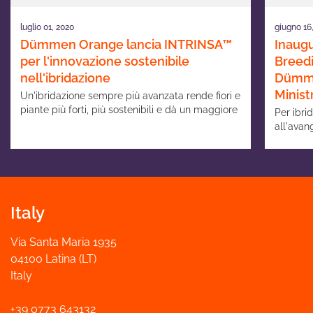
luglio 01, 2020
giugno 16
Dümmen Orange lancia INTRINSA™
Inaugu
per l'innovazione sostenibile
Breedi
nell'ibridazione
Dümme
Minist
Un'ibridazione sempre più avanzata rende fiori e
piante più forti, più sostenibili e dà un maggiore
Per ibri
successo economico
all'avan
Italy
Via Santa Maria 1935
04100 Latina (LT)
Italy
+39 0773 643132