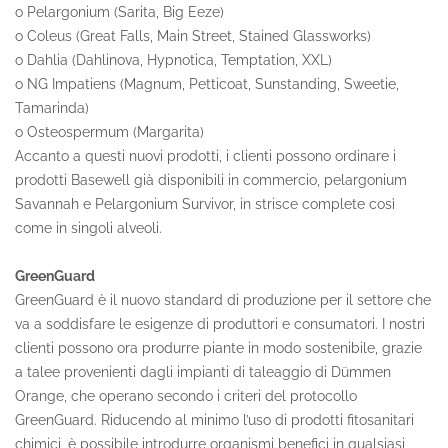
o Pelargonium (Sarita, Big Eeze)
o Coleus (Great Falls, Main Street, Stained Glassworks)
o Dahlia (Dahlinova, Hypnotica, Temptation, XXL)
o NG Impatiens (Magnum, Petticoat, Sunstanding, Sweetie,
Tamarinda)
o Osteospermum (Margarita)
Accanto a questi nuovi prodotti, i clienti possono ordinare i
prodotti Basewell già disponibili in commercio, pelargonium
Savannah e Pelargonium Survivor, in strisce complete così
come in singoli alveoli.
GreenGuard
GreenGuard è il nuovo standard di produzione per il settore che
va a soddisfare le esigenze di produttori e consumatori. I nostri
clienti possono ora produrre piante in modo sostenibile, grazie
a talee provenienti dagli impianti di taleaggio di Dümmen
Orange, che operano secondo i criteri del protocollo
GreenGuard. Riducendo al minimo l’uso di prodotti fitosanitari
chimici, è possibile introdurre organismi benefici in qualsiasi