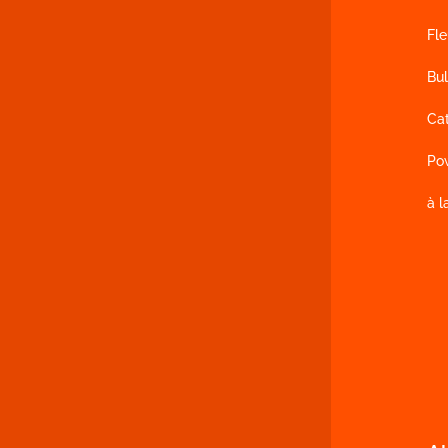
Fl
Bul
Ca
Po
à l