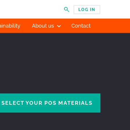
LOG IN
MENU
inability
About us
Contact
SELECT YOUR POS MATERIALS