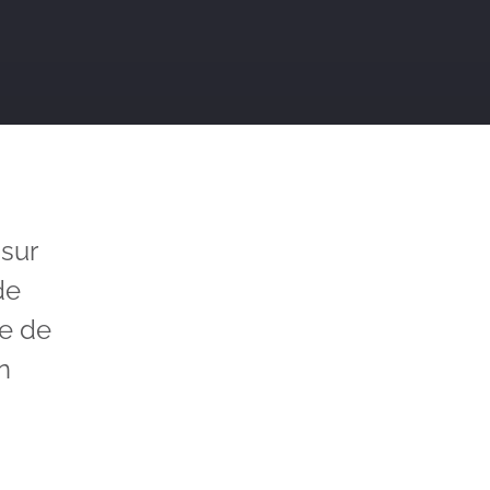
sur
de
te de
n