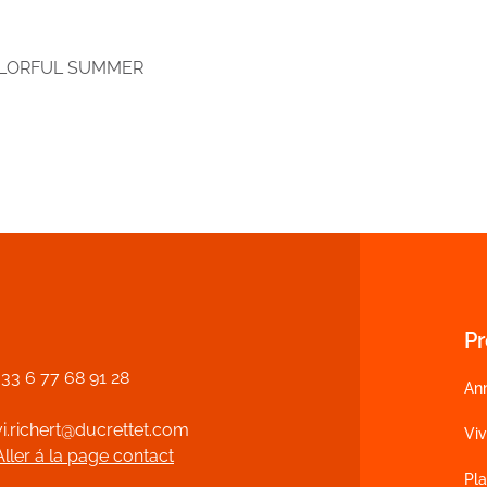
Pr
+33 6 77 68 91 28
An
vi.richert@ducrettet.com
Vi
Aller á la page contact
Pla