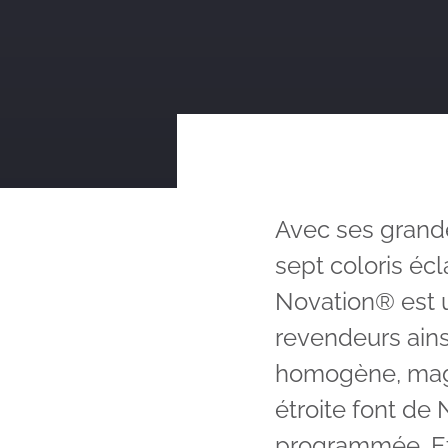
Avec ses grand
sept coloris écl
Novation® est u
revendeurs ain
homogène, magni
étroite font de 
programmée. Et 