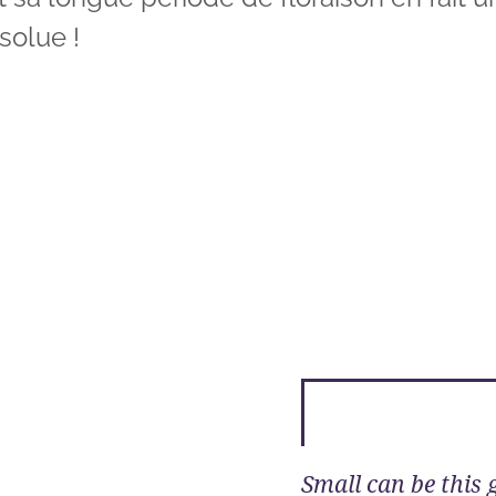
olue !
Small can be this 