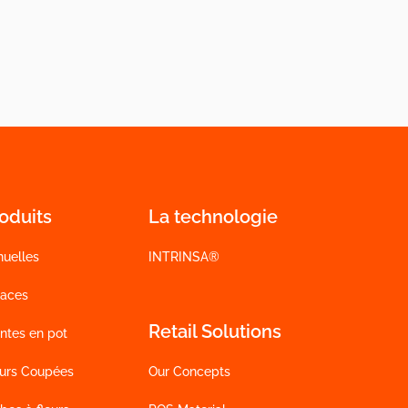
oduits
La technologie
nuelles
INTRINSA®
vaces
Retail Solutions
ntes en pot
eurs Coupées
Our Concepts