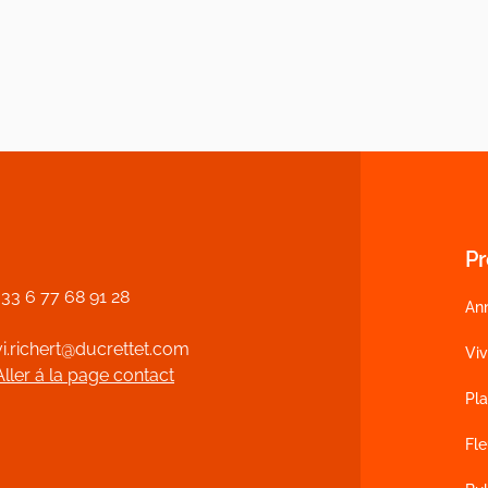
Pr
+33 6 77 68 91 28
An
vi.richert@ducrettet.com
Vi
Aller á la page contact
Pla
Fl