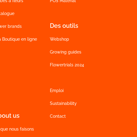
bes à fleurs
POS Material
talogue
Des outils
wer brands
a Boutique en ligne
Webshop
Growing guides
Flowertrials 2024
Emploi
Sustainability
bout us
Contact
 que nous faisons