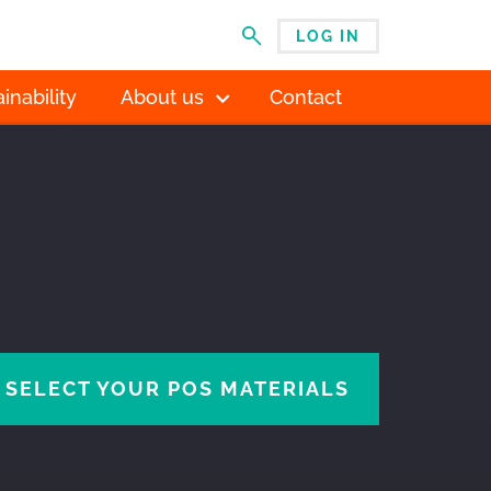
LOG IN
MENU
inability
About us
Contact
SELECT YOUR POS MATERIALS