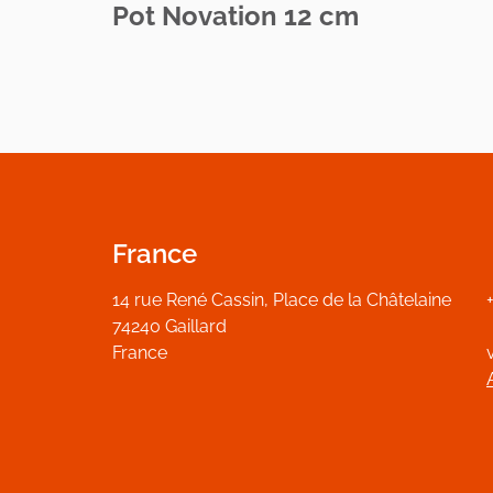
Pot Novation 12 cm
France
14 rue René Cassin, Place de la Châtelaine
74240 Gaillard
France