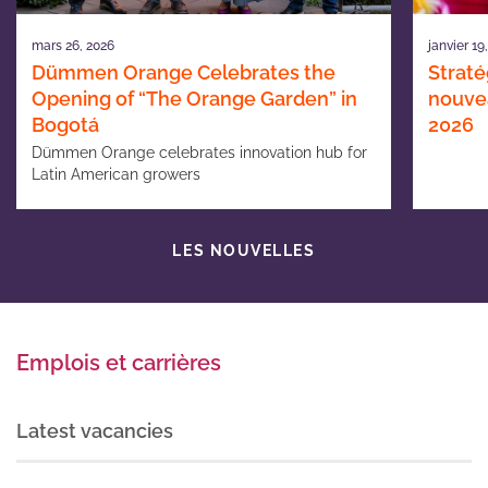
mars 26, 2026
janvier 19
Dümmen Orange Celebrates the
Straté
Opening of “The Orange Garden” in
nouvea
Bogotá
2026
Dümmen Orange celebrates innovation hub for
Latin American growers
LES NOUVELLES
Emplois et carrières
Latest vacancies