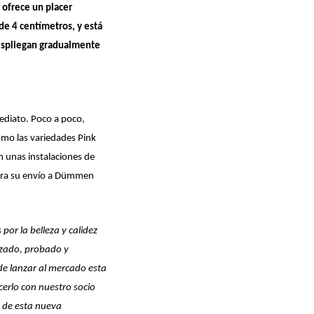
 ofrece un placer
de 4 centímetros, y está
despliegan gradualmente
mediato. Poco a poco,
omo las variedades Pink
n unas instalaciones de
para su envío a Dümmen
or la belleza y calidez
izado, probado y
de lanzar al mercado esta
acerlo con nuestro socio
n de esta nueva