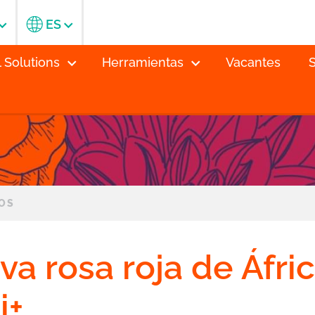
ES
l Solutions
Herramientas
Vacantes
S
TOS
va rosa roja de Áfri
i+