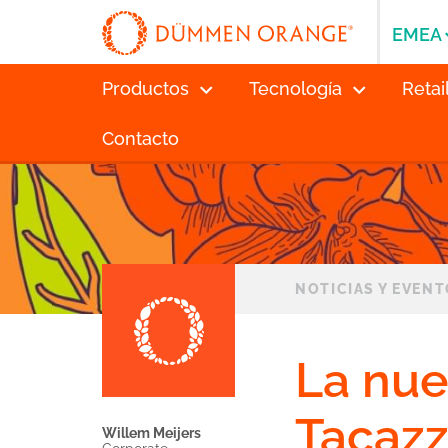
EMEA
Productos
Tecnología
Retai
Contacto
NOTICIAS Y EVEN
La nue
Tacazz
Willem Meijers