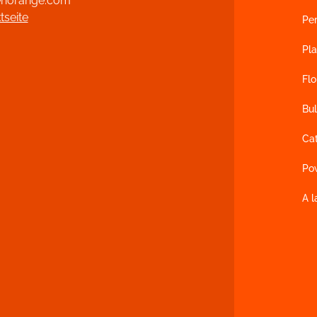
norange.com
tseite
Pe
Pl
Flo
Bul
Ca
Po
A 