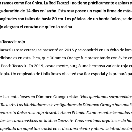
n ramos como flor única.
La Red Tacazzi+ no tiene prácticamente espinas y
ga duración de 14 días en jarrón.
Esta rosa posee un capullo firme de más 
longitudes con tallos de hasta 80 cm.
Los pétalos, de un borde único, se 
jo alegrará el corazón de quien lo reciba.
a Tacazzi+ rojo
 Tacazzi+ (rosa cereza) se presentó en 2015 y se convirtió en un éxito de in
 adicionales en esta línea, que Dümmen Orange fue presentando con éxito c
y Peach Tacazzi+. En 2019, casualmente, surgió una hermosa variante roja e
iopía.
Un empleado de Holla Roses observó esa flor especial y la preparó 
 de la cuenta Roses en Dümmen Orange relata:
“Nos quedamos sorprendidos p
 Tacazzi+. Los hibridadores e investigadores de Dümmen Orange han anal
te esta única rosa roja descubierta en Etiopía. Estamos entusiasmados 
das las características de la línea Tacazzi+. Y nos sentimos orgullosos de h
mpeñado un papel tan crucial en el descubrimiento y ahora la introducció