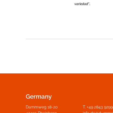
variedad”.
Germany
Dammweg 18-20
T. +49 2843 929