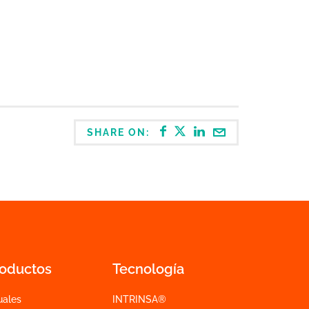
SHARE ON:
roductos
Tecnología
uales
INTRINSA®