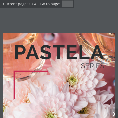
1 / 4
Dümmen Orange -
Pastela serie Cut
Mum 2024
Loading flippingbook...
Pastela serie Cut Mum 2024